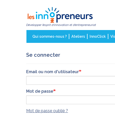
Aller
au
contenu
principal
Développer l’esprit d’innovation et d’entrepreneuriat
Qui sommes-nous ?
Ateliers
InnoClick
Vi
Se connecter
Email ou nom d'utilisateur
Mot de passe
Mot de passe oublié ?