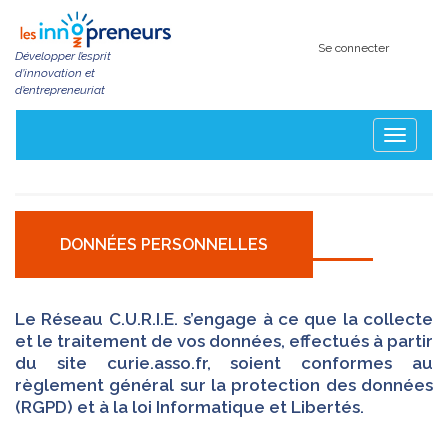
Aller
au
contenu
Se connecter
Développer l’esprit
principal
d’innovation et
d’entrepreneuriat
Toggle
navigatio
DONNÉES PERSONNELLES
Le Réseau C.U.R.I.E. s’engage à ce que la collecte
et le traitement de vos données, effectués à partir
du site curie.asso.fr, soient conformes au
règlement général sur la protection des données
(RGPD) et à la loi Informatique et Libertés.