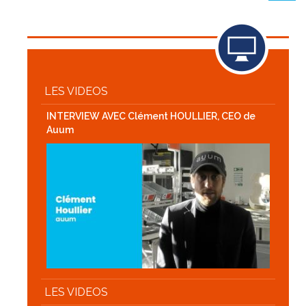
suivan
LES VIDEOS
INTERVIEW AVEC Clément HOULLIER, CEO de
Auum
LES VIDEOS