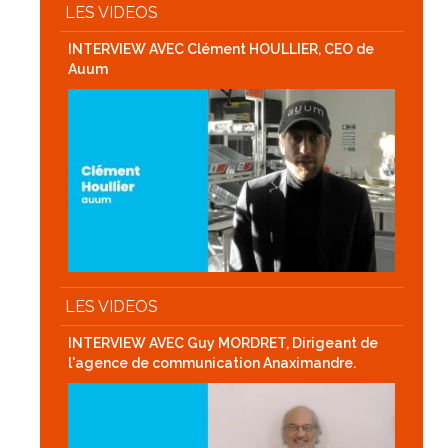
LES VIDEOS
INTERVIEW AVEC Clément HOULLIER, CEO de
Auum
LES VIDEOS
INTERVIEW AVEC Guy MORDRET, Dirigeant de
l'agence de communication Anaximandre.