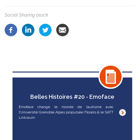
Social Sharing block
Belles Histoires #20 - Emoface
Emoface change le monde de l’autisme avec
l’Université Grenoble Alpes propulsée Floralis & le SATT
Linksium