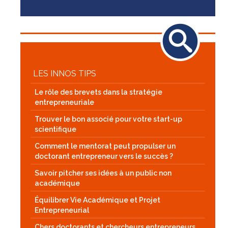
LES INNOS TIPS
Le rôle des brevets dans la stratégie
entrepreneuriale
Trouver le bon associé pour votre start-up
scientifique
Comment le mentorat peut propulser un
doctorant entrepreneur vers le succès ?
Savoir pitcher ses idées à un public non
académique
Équilibrer Vie Académique et Projet
Entrepreneurial
Chers doctorants et chercheurs entrepreneurs,