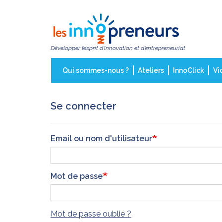
Aller
au
contenu
principal
Développer l’esprit d’innovation et d’entrepreneuriat
Qui sommes-nous ?
Ateliers
InnoClick
Vi
Se connecter
Email ou nom d'utilisateur
Mot de passe
Mot de passe oublié ?