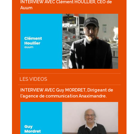
INTERVIEW AVEC Clément HOULLIER, CEO de
Auum
LES VIDEOS
INTERVIEW AVEC Guy MORDRET, Dirigeant de
l'agence de communication Anaximandre.