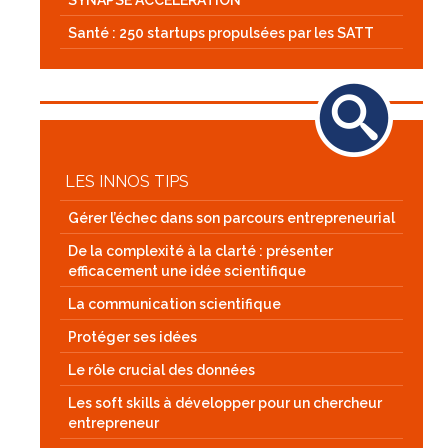
SYNAPSE ACCÉLÉRATION
Santé : 250 startups propulsées par les SATT
LES INNOS TIPS
Gérer l’échec dans son parcours entrepreneurial
De la complexité à la clarté : présenter
efficacement une idée scientifique
La communication scientifique
Protéger ses idées
Le rôle crucial des données
Les soft skills à développer pour un chercheur
entrepreneur