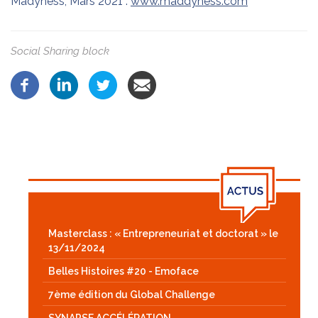
Madyness, Mars 2021 :
www.maddyness.com
Social Sharing block
Masterclass : « Entrepreneuriat et doctorat » le
13/11/2024
Belles Histoires #20 - Emoface
7ème édition du Global Challenge