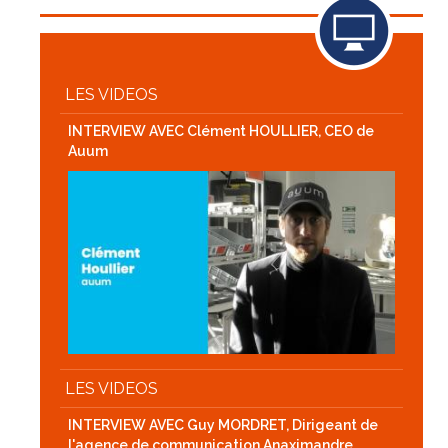
LES VIDEOS
INTERVIEW AVEC Clément HOULLIER, CEO de
Auum
LES VIDEOS
INTERVIEW AVEC Guy MORDRET, Dirigeant de
l'agence de communication Anaximandre.