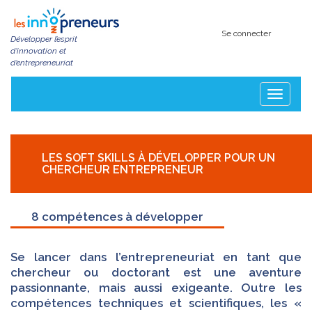
Aller
au
contenu
Se connecter
Développer l’esprit
principal
d’innovation et
d’entrepreneuriat
Toggle
navigatio
LES SOFT SKILLS À DÉVELOPPER POUR UN
CHERCHEUR ENTREPRENEUR
8 compétences à développer
Se lancer dans l’entrepreneuriat en tant que
chercheur ou doctorant est une aventure
passionnante, mais aussi exigeante. Outre les
compétences techniques et scientifiques, les «