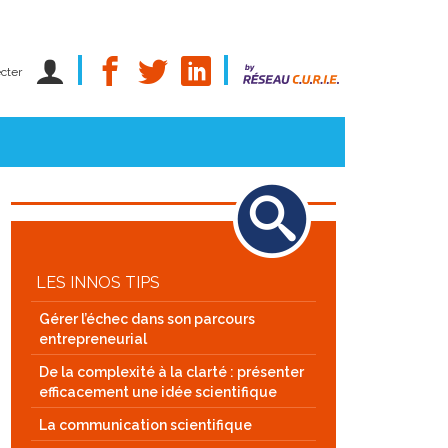
cter
LES INNOS TIPS
Gérer l’échec dans son parcours
entrepreneurial
De la complexité à la clarté : présenter
efficacement une idée scientifique
La communication scientifique