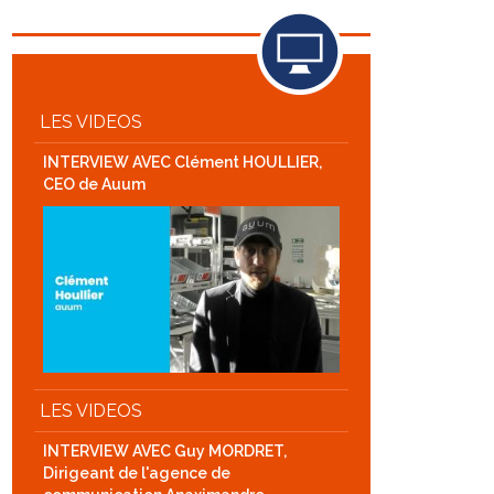
LES VIDEOS
INTERVIEW AVEC Clément HOULLIER,
CEO de Auum
LES VIDEOS
INTERVIEW AVEC Guy MORDRET,
Dirigeant de l'agence de