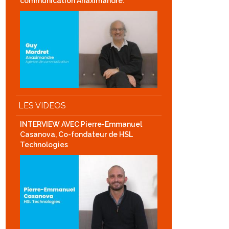
communication Anaximandre.
LES VIDEOS
INTERVIEW AVEC Pierre-Emmanuel
Casanova, Co-fondateur de HSL
Technologies