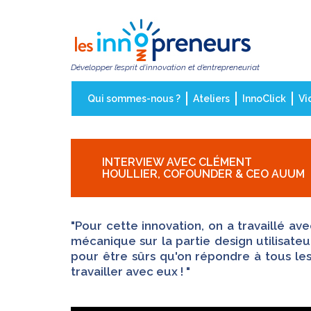
Aller
au
contenu
principal
Développer l’esprit d’innovation et d’entrepreneuriat
Qui sommes-nous ?
Ateliers
InnoClick
Vi
INTERVIEW AVEC CLÉMENT
HOULLIER, COFOUNDER & CEO AUUM
"Pour cette innovation, on a travaillé a
mécanique sur la partie design utilisateu
pour être sûrs qu'on répondre à tous les
travailler avec eux ! "