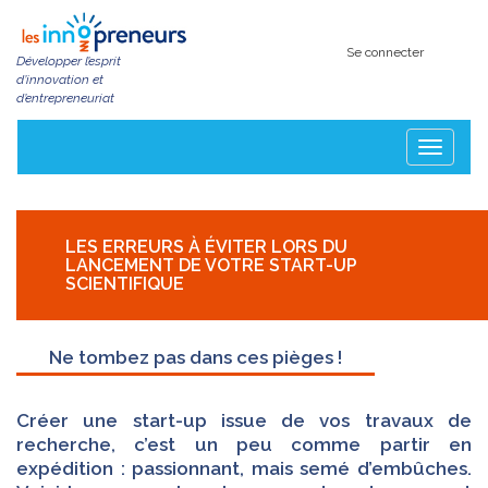
Aller
au
contenu
Se connecter
Développer l’esprit
principal
d’innovation et
d’entrepreneuriat
Toggle
navigatio
LES ERREURS À ÉVITER LORS DU
LANCEMENT DE VOTRE START-UP
SCIENTIFIQUE
Ne tombez pas dans ces pièges !
Créer une start-up issue de vos travaux de
recherche, c’est un peu comme partir en
expédition : passionnant, mais semé d’embûches.