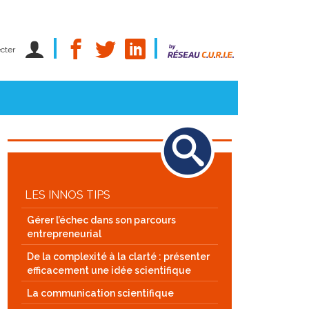
cter
LES INNOS TIPS
Gérer l’échec dans son parcours
entrepreneurial
De la complexité à la clarté : présenter
efficacement une idée scientifique
La communication scientifique