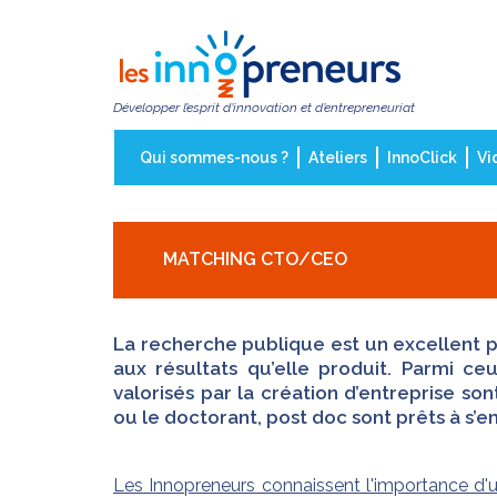
Aller
au
contenu
principal
Développer l’esprit d’innovation et d’entrepreneuriat
Qui sommes-nous ?
Ateliers
InnoClick
Vi
MATCHING CTO/CEO
La recherche publique est un excellent 
aux résultats qu’elle produit. Parmi ce
valorisés par la création d’entreprise s
ou le doctorant, post doc sont prêts à s’
Les Innopreneurs connaissent l'importance d'