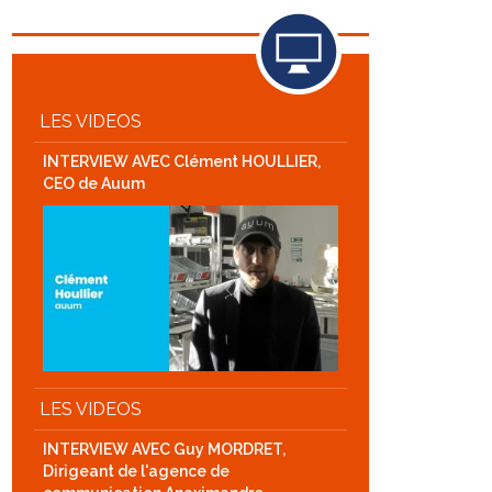
LES VIDEOS
INTERVIEW AVEC Clément HOULLIER,
CEO de Auum
LES VIDEOS
INTERVIEW AVEC Guy MORDRET,
Dirigeant de l'agence de