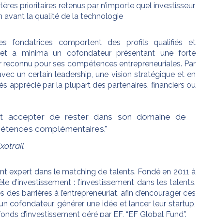
ères prioritaires retenus par n’importe quel investisseur,
avant la qualité de la technologie
es fondatrices comportent des profils qualifiés et
, et a minima un cofondateur présentant une forte
r reconnu pour ses compétences entrepreneuriales. Par
, avec un certain leadership, une vision stratégique et en
rès apprécié par la plupart des partenaires, financiers ou
ut accepter de rester dans son domaine de
étences complémentaires."
xotrail
nt expert dans le matching de talents. Fondé en 2011 à
e d’investissement : l’investissement dans les talents.
es barrières à l’entrepreneuriat, afin d’encourager ces
 un cofondateur, générer une idée et lancer leur startup,
fonds d’investissement géré par EF, “EF Global Fund”.