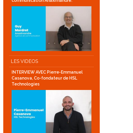
communication Anaximandre.
LES VIDEOS
INTERVIEW AVEC Pierre-Emmanuel
Casanova, Co-fondateur de HSL
Technologies